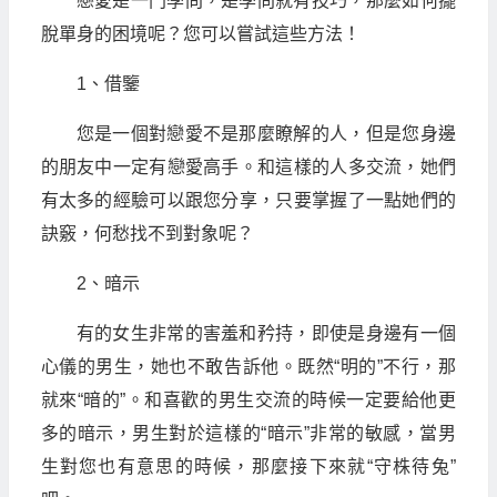
戀愛是一門學問，是學問就有技巧，那麼如何擺
脫單身的困境呢？您可以嘗試這些方法！
1、借鑒
您是一個對戀愛不是那麼瞭解的人，但是您身邊
的朋友中一定有戀愛高手。和這樣的人多交流，她們
有太多的經驗可以跟您分享，只要掌握了一點她們的
訣竅，何愁找不到對象呢？
2、暗示
有的女生非常的害羞和矜持，即使是身邊有一個
心儀的男生，她也不敢告訴他。既然“明的”不行，那
就來“暗的”。和喜歡的男生交流的時候一定要給他更
多的暗示，男生對於這樣的“暗示”非常的敏感，當男
生對您也有意思的時候，那麼接下來就“守株待兔”