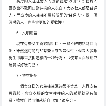
高冷的人往往給人的感覺就是“冰山”，即使有人
喜歡也不敢開口對這樣的人表白。大多數人都是普通
人，而高冷的人往往不屬於所謂的“普通人”，做一個
溫暖的人，也許會更加的受歡迎。
6、文明用語
現在有些女生喜歡爆粗口，一些不雅的話隨口而
出，雖然這可能對於有些人來說是個性，但是大多數
男生卻非常抗拒這樣的一種行為，即使有人喜歡也只
是覺得好玩而已。
7、穿衣搭配
一個會穿搭的女生往往運氣都不會差，人靠衣裝
馬靠鞍，會穿衣服的女生往往給人的感覺就是有氣
質，這樣自然而然就給自己加了很多分。