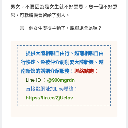
男女。不要因為是女生就不好意思，您一個不好意
思，可就將機會留給了別人。
當一個女生變得主動了，脫單還會遠嗎？
提供
大陸相親自由行
、
越南相親自由
行
快速、免被仲介剝削娶大陸新娘、越
南新娘的婚姻介紹服務！
聯絡諮詢：
Line ID ：
@900mgrdn
直接點網址加Line聯絡：
https://lin.ee/ZjUelov