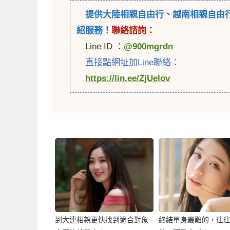
提供
大陸相親自由行
、
越南相親自由
紹服務！
聯絡諮詢：
Line ID ：
@900mgrdn
直接點網址加Line聯絡：
https://lin.ee/ZjUelov
到大連相親更快找到適合對象
終結單身最難的，往