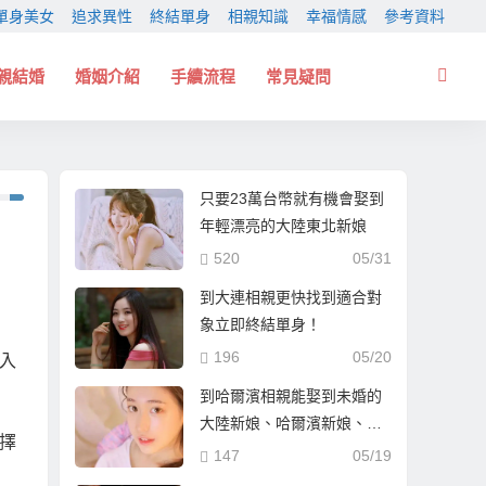
單身美女
追求異性
終結單身
相親知識
幸福情感
參考資料
親結婚
婚姻介紹
手續流程
常見疑問
只要23萬台幣就有機會娶到
年輕漂亮的大陸東北新娘
520
05/31
到大連相親更快找到適合對
象立即終結單身！
196
05/20
入
到哈爾濱相親能娶到未婚的
大陸新娘、哈爾濱新娘、東
擇
北新娘嗎？
147
05/19