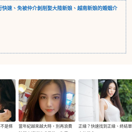
行
快速、免被仲介剝削娶大陸新娘、越南新娘的婚姻介
往不是條
當年紀越來越大時，別再浪費
正緣？快速找到正緣、終結單