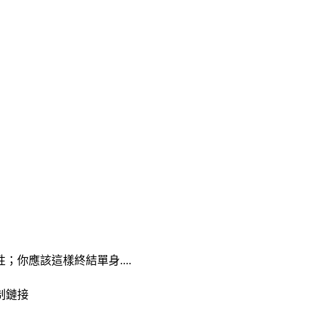
你應該這樣終結單身....
制鏈接