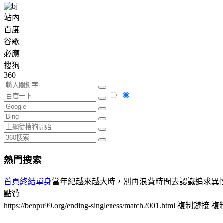
站內
百度
谷歌
必應
搜狗
360
熱門搜索
首頁
終結單身
當年紀越來越大時，別再浪費時間去認識追求異性；
點贊
https://benpu99.org/ending-singleness/match2001.html
複制鏈接
複