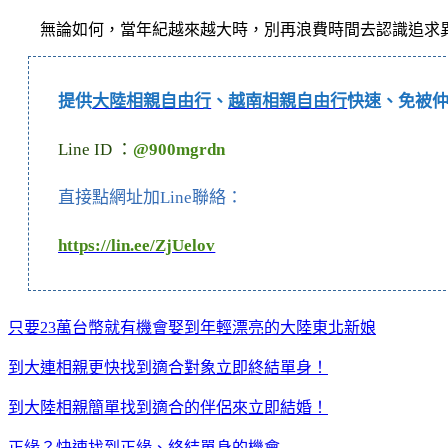
無論如何，當年紀越來越大時，別再浪費時間去認識追求
提供
大陸相親自由行
、
越南相親自由行
快速、免被
Line ID ：
@900mgrdn
直接點網址加Line聯絡：
https://lin.ee/ZjUelov
只要23萬台幣就有機會娶到年輕漂亮的大陸東北新娘
到大連相親更快找到適合對象立即終結單身！
到大陸相親簡單找到適合的伴侶來立即結婚！
正緣？快速找到正緣、終結單身的機會….