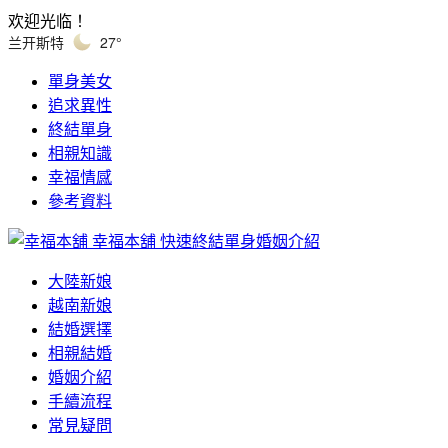
欢迎光临！
兰开斯特
27°
單身美女
追求異性
終結單身
相親知識
幸福情感
參考資料
幸福本舖
快速終結單身婚姻介紹
大陸新娘
越南新娘
結婚選擇
相親結婚
婚姻介紹
手續流程
常見疑問