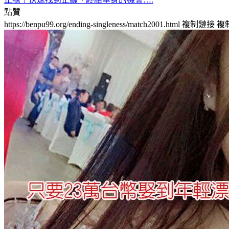
點贊
https://benpu99.org/ending-singleness/match2001.html
複制鏈接
複