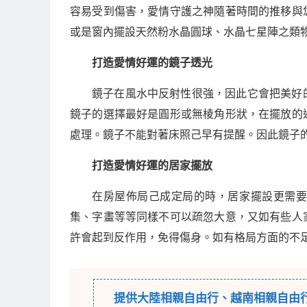
容易受到傷害，愛情守護之神隨著時間的推移與
或是窗內擺設天然粉水晶圓球、水晶七星陣之類
打造愛情好運的鏡子透光
鏡子在風水中反射性很強，因此它會把美好
鏡子的選擇最好是圓形或無棱角形狀，在擺放的
處理。鏡子不能對著床照己早有提醒。因此鏡子
打造愛情好運的居家擺放
在房屋佈局己成定局的時，居家擺設更需
集、字畫等等同樣不可以疏忽大意，又如有些人
許會起到反作用，免得傷身。如有格局方面的不
提供
大陸相親自由行
、
越南相親自由