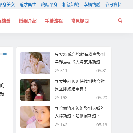
單身美女
追求異性
終結單身
相親知識
幸福情感
參考資料
親結婚
婚姻介紹
手續流程
常見疑問
只要23萬台幣就有機會娶到
年輕漂亮的大陸東北新娘
511
05/31
到大連相親更快找到適合對
的
象立即終結單身！
就
193
05/20
到哈爾濱相親能娶到未婚的
大陸新娘、哈爾濱新娘、東
北新娘嗎？
142
05/19