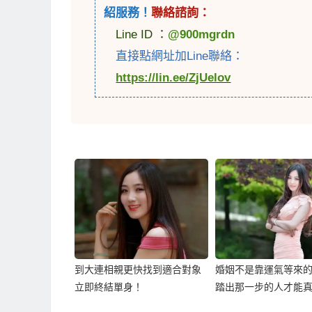
紹服務！
聯絡諮詢：
Line ID ：
@900mgrdn
直接點網址加Line聯絡：
https://lin.ee/ZjUelov
到大連相親更快找到適合對象
婚姻不是靠運氣等來
立即終結單身！
踏出那一步的人才能
單身！