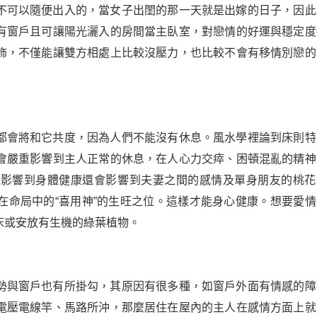
不可以隨便出入的，當女子出閨的那一天就是出嫁的日子，因此
有窗戶且可讓陽光灑入的房間當主臥室，對戀情的好運與穩定度
飾，不僅能讓雙方相處上比較沒壓力，也比較不會有移情別戀的
都會將和它共度，因為人們不能沒有休息。風水學裡論到床則特
會嚴重影響到主人正常的休息，在人心力交瘁、困頓混亂的精神
會影響到身體健康還會影響到夫妻之間的感情及單身朋友的桃花
在命局中的“喜用神”的生旺之位。這樣才能身心健康。想要愛情
床或安放有生機的綠葉植物。
勢與窗戶也有所掛勾，其原因有很多種，如窗戶外面有情感的障
電壓電線竿、馬路所沖，那麼居住在屋內的主人在感情方面上就