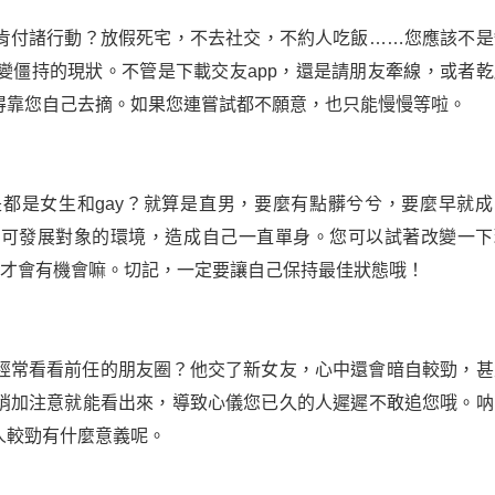
肯付諸行動？放假死宅，不去社交，不約人吃飯……您應該不是
變僵持的現狀。不管是下載交友app，還是請朋友牽線，或者乾
得靠您自己去摘。如果您連嘗試都不願意，也只能慢慢等啦。
都是女生和gay？就算是直男，要麼有點髒兮兮，要麼早就成
有可發展對象的環境，造成自己一直單身。您可以試著改變一下
樣才會有機會嘛。切記，一定要讓自己保持最佳狀態哦！
經常看看前任的朋友圈？他交了新女友，心中還會暗自較勁，甚
稍加注意就能看出來，導致心儀您已久的人遲遲不敢追您哦。呐
人較勁有什麼意義呢。