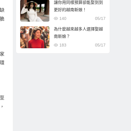
讓你用同樣預算卻能娶到到
更好的越南新娘！
缺
140
05/17
脆
為什麼越來越多人選擇娶越
南新娘？
183
05/17
家
環
至
，