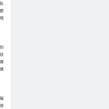
臥
都
現
別
狀
運
運
礙
很