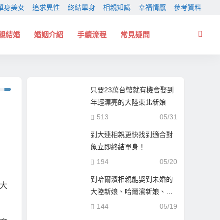
單身美女
追求異性
終結單身
相親知識
幸福情感
參考資料
親結婚
婚姻介紹
手續流程
常見疑問
只要23萬台幣就有機會娶到
年輕漂亮的大陸東北新娘
513
05/31
到大連相親更快找到適合對
象立即終結單身！
194
05/20
到哈爾濱相親能娶到未婚的
大
大陸新娘、哈爾濱新娘、東
北新娘嗎？
144
05/19