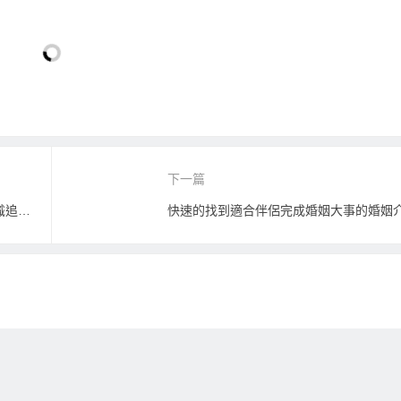
下一篇
當年紀越來越大時，別再浪費時間去認識追求異性；你應該這樣終結單身….
快速的找到適合伴侶完成婚姻大事的婚姻