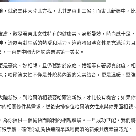
娘，就必需往大陸北方找，尤其是東北三省；而東北新娘中，比
皮膚，散發著東北女性特有的健康美。身形曼妙，時尚感十足，
神，流露著對生活的熱愛和活力。這群哈爾濱女性是充滿活力且
女，一直是中國大陸網路票選第一美女。
更是豪爽、好相親，且仍舊對於家庭、婚姻等有著認真態度，相
久；哈爾濱女性不僅是外貌與內涵的完美結合，更是溫暖、堅強
大陸新娘，到哈爾濱相親娶哈爾濱新娘，才比較有機會；如果你
你的相關條件與需求，然後安排多位哈爾濱女性來與你見面相親
，為你提供一個愉快而順利的相親體驗。一旦成功匹配，我們將
新娘手續，確保你能夠快速簡單與哈爾濱的新娘共度幸福時光。