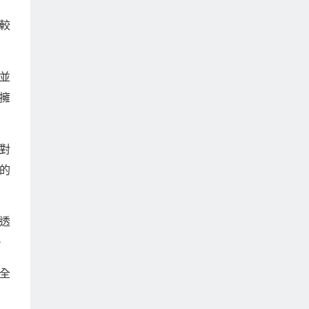
較
並
擁
對
的
透
。
全