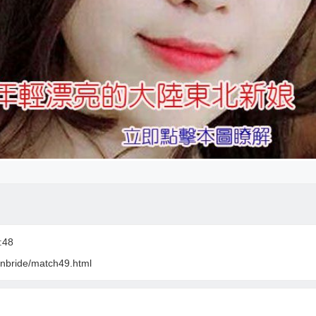
:48
cnbride/match49.html