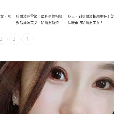
美女、哈
哈爾濱冰雪節：單身男性相親
冬天，到哈爾濱相親更好！娶
實！
娶哈爾濱美女、哈爾濱新娘的
個暖暖的哈爾濱美女！
絕佳機會！(贈哈爾濱冰雪大世
界門票)