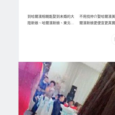
到哈爾濱相親能娶到未婚的大
不用找仲介娶哈爾濱
陸新娘、哈爾濱新娘、東北新
爾濱新娘更便宜更真
娘嗎？