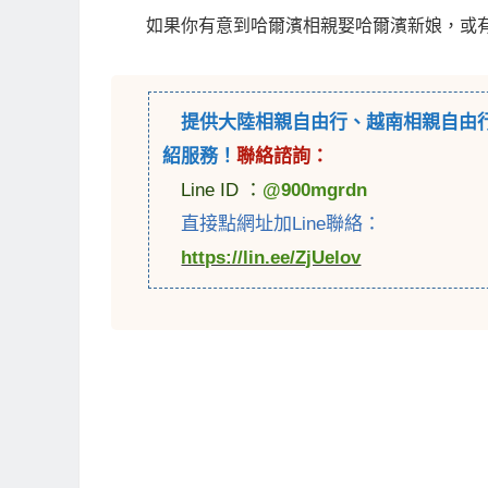
如果你有意到哈爾濱相親娶哈爾濱新娘，或
提供
大陸相親自由行
、
越南相親自由
紹服務！
聯絡諮詢：
Line ID ：
@900mgrdn
直接點網址加Line聯絡：
https://lin.ee/ZjUelov