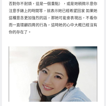
否對你不耐煩，這是一個重點），或是她稍微示意你
注意手錶上的時間等，就表示她已經希望回家 如果她
這種意念更加強烈的話，那她可能會表現出，不看你
而一直環顧四周的行為，這時她的心中大概已經沒有
你的存在了。