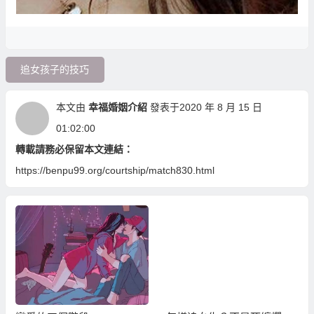
追女孩子的技巧
本文由
幸福婚姻介紹
發表于2020 年 8 月 15 日
01:02:00
轉載請務必保留本文連結：
https://benpu99.org/courtship/match830.html