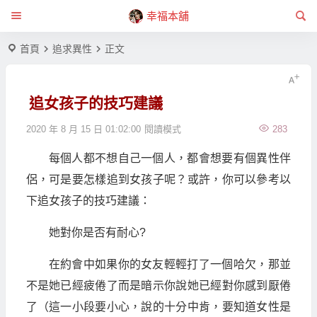
幸福本舖
首頁
追求異性
正文
追女孩子的技巧建議
2020 年 8 月 15 日 01:02:00
閱讀模式
283
每個人都不想自己一個人，都會想要有個異性伴
侶，可是要怎樣追到女孩子呢？或許，你可以參考以
下追女孩子的技巧建議：
她對你是否有耐心?
在約會中如果你的女友輕輕打了一個哈欠，那並
不是她已經疲倦了而是暗示你說她已經對你感到厭倦
了（這一小段要小心，說的十分中肯，要知道女性是