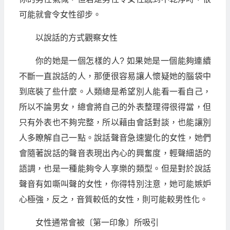
可能就會令女性卻步。
以說話的方式觀察女性
你的她是一個怎樣的人? 如果她是一個能夠連續
不斷一直說話的人，那便很容易讓人懷疑她的腦袋中
到底裝了些什麼。人類總是希望別人能看一看自己，
所以不論男女，總會將自己的外表整理得很得當，但
只有外表也不夠完整，所以藉由會話對談，也能讓別
人多瞭解自己一點。說話聲音急速變化的女性，她們
會隨著說話的聲音表現出內心的興奮度，輕聲細語的
語調，也是一種能夠令人享樂的類型。但是對於說話
聲音有如嘶叫聲的女性，你得特別注意，她可能嫉妒
心極強，反之，音質較低的女性，則可能較男性化。
女性通常會被〔第一印象〕所吸引