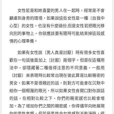
女性若是和她喜愛的男人在一起時，經常是不會
顧慮到身旁的環境，如果說這些女性是一種〔自我中
心型〕的女性，也沒有什麼過份,但是女性若把眼光移
向別的事物上，你就應該要有隨時可能結束掉這段感
情的心理準備。
如果有女性說〔男人真是討厭〕時有很多女性喜
歡在一句話後面加上〔討厭〕兩個字。但是在這種用
法中，卻隱藏著二種值得注意的不同意義，一般用
〔討厭〕來表現時比較常出現在彼此算是比較親密的
男女，如果不是很親近的話，則對方可能會在沉默中
給你一個輕蔑的眼光，所以如果女性肯開口對你說話
的話，在相對比較之下，你們的親密感也比較會增
加。為了增加你們之間的親密感，你得儘早向她展現
你的男性氣慨，但若是男性令女性感到不乾淨時，很