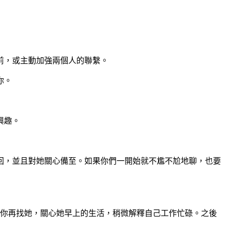
前，或主動加強兩個人的聯繫。
你。
興趣。
回，並且對她關心備至。如果你們一開始就不尷不尬地聊，也要
，你再找她，關心她早上的生活，稍微解釋自己工作忙碌。之後