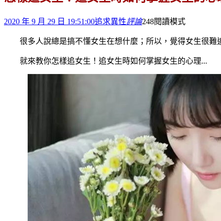
2020 年 9 月 29 日 19:51:00
追求異性
評論
248
閱讀模式
很多人說總是搞不懂女生在想什麼；所以，覺得女生很難
就來教你怎樣追女生！追女生時如何掌握女生的心理...