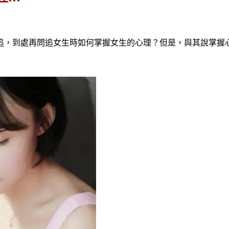
追，到處再問追女生時如何掌握女生的心理？但是，與其說掌握