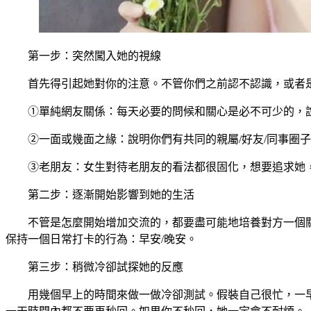
第一步：突然闖入她的視線
首先得引起她對你的注意。不管你們之前認不認識，或者
①單純網友關係：每天必要的問候和關心是必不可少的，
②一面或幾面之緣：說明你們有共同的親屬/好友/同事圈
③老朋友：女生對待老朋友的看法都很固化，想要追求她
第二步：逐漸開始影響到她的生活
不管是怎麼開始增加交流的，都要盡可能地培養對方一個
保持一個日常打卡的行為：早安/晚安。
第三步：稍微冷卻試探她的反應
用幾個早上的時間來做一做冷卻測試。假裝自己很忙，一