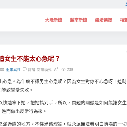
大陸新娘
越南新娘
結婚選擇
相
追女生不能太心急呢？
:00
追求異性
評論
閱讀模式
239
出心急。為什麼不讓男生心急呢？因為女生對你不心急呀！這時
而導致戀愛失敗。
以快速拿下她，把她搞到手。所以，問題的關鍵是如何能讓女生
，進而做出反常行為來。
充滿迷惑的地方。不懂迷惑理論，就永遠無法看明白情場的一切