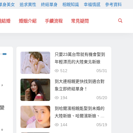
單身美女
追求異性
終結單身
相親知識
幸福情感
參考資料
親結婚
婚姻介紹
手續流程
常見疑問
只要23萬台幣就有機會娶到
年輕漂亮的大陸東北新娘
512
05/31
到大連相親更快找到適合對
，
象立即終結單身！
194
05/20
變
到哈爾濱相親能娶到未婚的
大陸新娘、哈爾濱新娘、東
北新娘嗎？
144
05/19
。