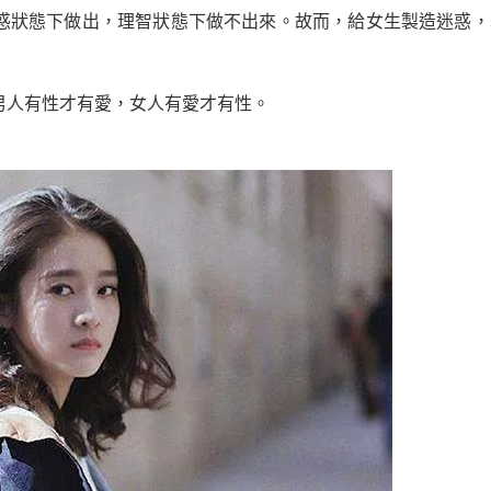
惑狀態下做出，理智狀態下做不出來。故而，給女生製造迷惑，
男人有性才有愛，女人有愛才有性。