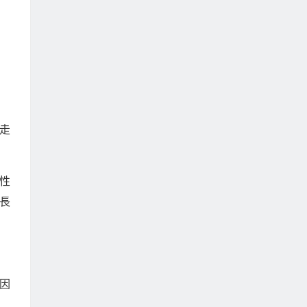
走
性
長
因