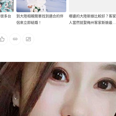
是很多台
到大陸相親簡單找到適合的伴
哪邊的大陸新娘比較好？客家
侶來立即結婚！
人當然就娶梅州客家新娘最
好！