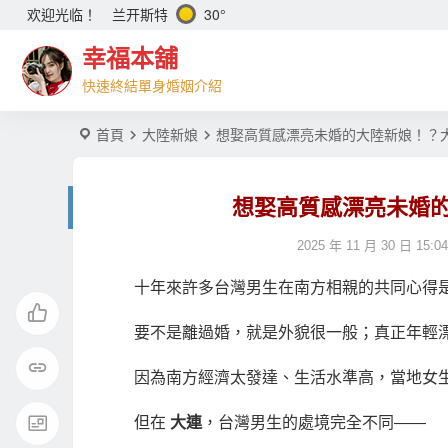
兰开斯特
30°
欢迎光临！
幸福本舖
快速終結單身婚姻介紹
首頁
大陸新娘
想娶高質感漂亮未婚的大陸新娘！？
想娶高質感漂亮未婚
2025 年 11 月 30 日 15:04
十年來許多台灣男生在南方相親的共同心得
要不是離過婚，就是外貌很一般；真正年輕
因為南方經濟太發達、生活水準高，當地女
但在
大連
，台灣男生的處境完全不同——