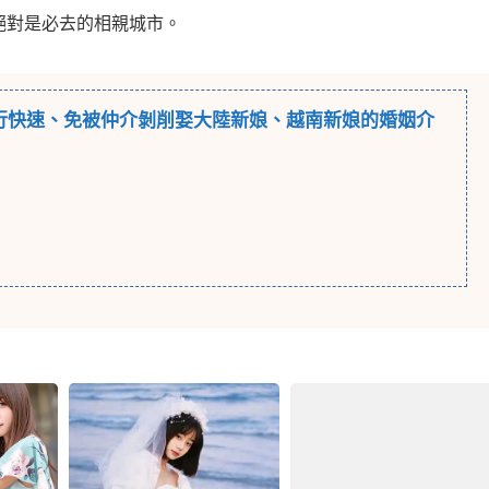
絕對是必去的相親城市。
行
快速、免被仲介剝削娶大陸新娘、越南新娘的婚姻介