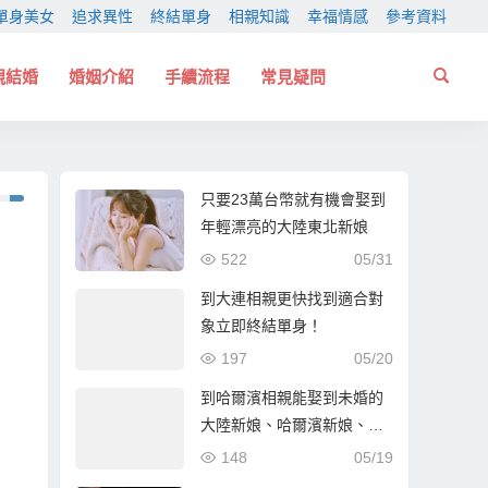
單身美女
追求異性
終結單身
相親知識
幸福情感
參考資料
親結婚
婚姻介紹
手續流程
常見疑問
只要23萬台幣就有機會娶到
年輕漂亮的大陸東北新娘
522
05/31
到大連相親更快找到適合對
象立即終結單身！
197
05/20
到哈爾濱相親能娶到未婚的
大陸新娘、哈爾濱新娘、東
北新娘嗎？
148
05/19