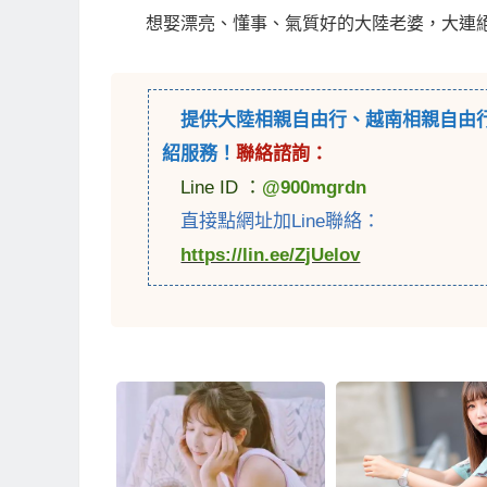
想娶漂亮、懂事、氣質好的大陸老婆，大連
提供
大陸相親自由行
、
越南相親自由
紹服務！
聯絡諮詢：
Line ID ：
@900mgrdn
直接點網址加Line聯絡：
https://lin.ee/ZjUelov