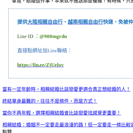
畢竟，結婚這件事，本來就不應該那麼複雜！有時候，只
提供
大陸相親自由行
、
越南相親自由行
快速、免被
Line ID ：
@900mgrdn
直接點網址加Line聯絡：
https://lin.ee/ZjUelov
當有一定年齡時，相親結婚比談戀愛更適合真正想結婚的人！
終結單身最難的，往往不是條件，而是方式！
當你不再年輕，選擇相親結婚會比談戀愛找感覺更重要！
相親結婚：婚姻不一定要走最浪漫的路！但一定要走一條比較
點贊