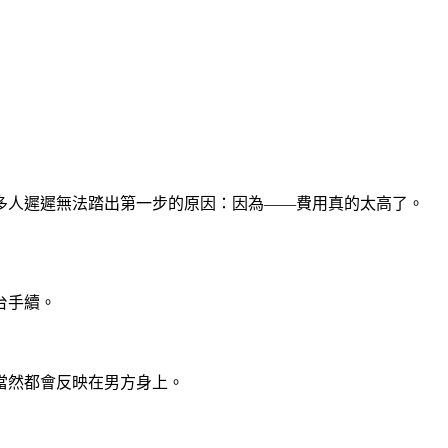
多人遲遲無法踏出第一步的原因：因為——費用真的太高了。
台手續。
當然都會反映在男方身上。