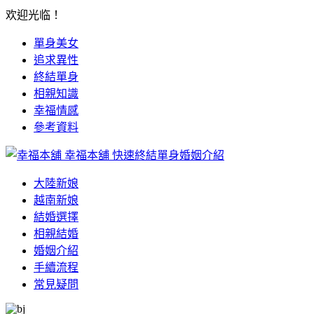
欢迎光临！
單身美女
追求異性
終結單身
相親知識
幸福情感
參考資料
幸福本舖
快速終結單身婚姻介紹
大陸新娘
越南新娘
結婚選擇
相親結婚
婚姻介紹
手續流程
常見疑問