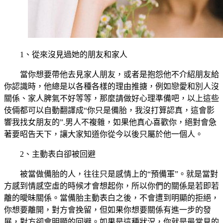
1、從來沒見過她的朋友和家人
當你想要帶他去見家人朋友，或者是抱怨他不介紹朋友給
你認識時，他總是以各種各樣的理由推搪，例如戀愛和別人沒
關係、家人脾氣不好等等，那麼請做好心理準備吧，以上這些
伎倆都可以自動翻譯成“你只是備胎，我沒打算認真，這會影
響我找女朋友的”.男人不複雜，如果他真心喜歡你，絕對會急
著要昭告天下，讓大家知道你從今以後只屬於他一個人。
2、主動表白卻被回避
被當做備胎的人，往往只是感情上的“預備軍”。就是當對
方感到情感空虛的時候才會想起你，所以你們的關係是若即若
離的曖昧關係。當備胎主動表白之後，不會遭到明顯的拒絕，
你想要離開，對方會挽留，但如果你想要關係有進一步的發
展，對方卻會明顯的回避。如果是這種狀況，你就是最常見的