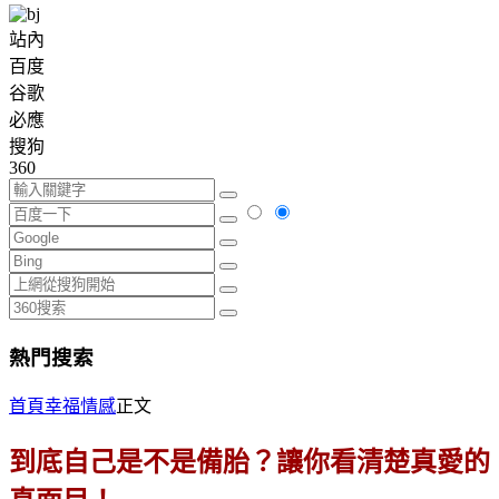
站內
百度
谷歌
必應
搜狗
360
熱門搜索
首頁
幸福情感
正文
到底自己是不是備胎？讓你看清楚真愛的