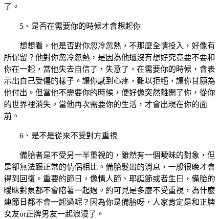
了。
5、是否在需要你的時候才會想起你
想想看，他是否對你忽冷忽熱，不那麼全情投入，好像有
所保留？他對你忽冷忽熱，是因為他還沒有想好究竟要不要和
你在一起，當他失去自信了，失意了，在需要你的時候，會表
示出自己受傷的樣子。讓你感到心疼，難以拒絕，讓你甘願為
他付出。但當他不需要你的時候，便好像突然離開了你，從你
的世界裡消失。當他再次需要你的生活，才會出現在你的面
前。
6、是不是從來不受對方重視
備胎者是不受另一半重視的，雖然有一個曖昧的對象，但
是卻無法跟正常的情侶相比。備胎髮出的消息，一般很晚才會
得到回復。重要的節日，像情人節、耶誕節或者生日，備胎的
曖昧對象都不會陪著一起過。約可見是多麼不受重視，為什麼
連節日都不會一起過呢？因為你是備胎呀，人家肯定是和正牌
女友or正牌男友一起浪漫了。