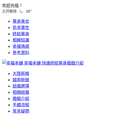
欢迎光临！
兰开斯特
26°
單身美女
追求異性
終結單身
相親知識
幸福情感
參考資料
幸福本舖
快速終結單身婚姻介紹
大陸新娘
越南新娘
結婚選擇
相親結婚
婚姻介紹
手續流程
常見疑問