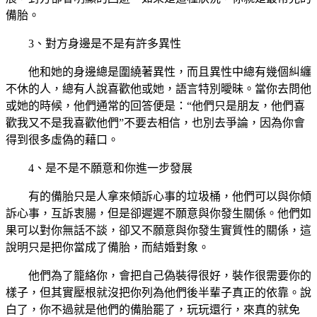
備胎。
3、對方身邊是不是有許多異性
他和她的身邊總是圍繞著異性，而且異性中總有幾個糾纏
不休的人，總有人說喜歡他或她，語言特別曖昧。當你去問他
或她的時候，他們通常的回答便是：“他們只是朋友，他們喜
歡我又不是我喜歡他們”不要去相信，也別去爭論，因為你會
得到很多虛偽的藉口。
4、是不是不願意和你進一步發展
有的備胎只是人拿來傾訴心事的垃圾桶，他們可以與你傾
訴心事，互訴衷腸，但是卻遲遲不願意與你發生關係。他們如
果可以對你無話不談，卻又不願意與你發生實質性的關係，這
說明只是把你當成了備胎，而結婚對象。
他們為了籠絡你，會把自己偽裝得很好，裝作很需要你的
樣子，但其實壓根就沒把你列為他們後半輩子真正的依靠。說
白了，你不過就是他們的備胎罷了，玩玩還行，來真的就免