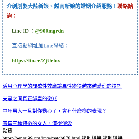
介剝削娶大陸新娘、越南新娘的婚姻介紹服務！
聯絡諮
詢：
Line ID ：
@900mgrdn
直接點網址加Line聯絡：
https://lin.ee/ZjUelov
活用心理學的間歇性效應讓異性變得越來越愛你的技巧
夫妻之間真正緣盡的徵兆
中年男人一旦對你動心了，會有什麽樣的表現？
有這三種特徵的女人，值得深愛
點贊
https://benpu99.org/love/match878.html
複制鏈接
複制鏈接