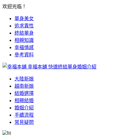
欢迎光临！
單身美女
追求異性
終結單身
相親知識
幸福情感
參考資料
幸福本舖
快速終結單身婚姻介紹
大陸新娘
越南新娘
結婚選擇
相親結婚
婚姻介紹
手續流程
常見疑問