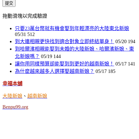
提交
拖動滑塊以完成驗證
只要23萬台幣就有機會娶到年輕漂亮的大陸東北新娘
05/31
512
到大連相親更快找到適合對象立即終結單身！
05/20
194
到哈爾濱相親能娶到未婚的大陸新娘、哈爾濱新娘、東
北新娘嗎？
05/19
144
讓你用同樣預算卻能娶到到更好的越南新娘！
05/17
141
為什麼越來越多人選擇娶越南新娘？
05/17
185
幸福本舖
大陸新娘
、
越南新娘
Benpu99.org