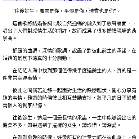
“往後餘生，風雪是你，平淡是你，清貧也是你”。
這首歌將結婚誓詞比較自然通暢的融入到了歌聲裏面，，
唱出了人們對感情生活的期許，故而成爲了很多婚禮現場的背
景曲。
舒緩的曲調，深情的歌詞，說盡了對彼此餘生的承諾，在
婚禮的氣氛下聽真的十分觸動。
在茫茫人海中找到那個值得携手度過餘生的人，真的是一
件非常幸運事情。
彼此之間倘若能够一起面對生活的跌巒起伏，開心分享有
趣的事情，難過的時候彼此相互鼓勵支持，將平凡的日子過成
兩個人的獨家記憶。
往後餘生，這是一個最長情的承諾，一生中能够說出它的
機會不多，如果遇到了這樣的女生，請珍惜，請深愛。
在剛剛戀愛的時候，好像所有的注意力都在彼此身上，會