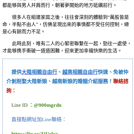
都能够與男人幷肩而行，朝著夢開始的地方砥礪前行。
很多人在組建家庭之後，往往會深刻的體驗到“萬般皆是
命，半點不由人”，仿佛呈現出來的事情都不受任何控制，總
是心有餘而力不足。
此時此刻，唯有二人的心緊密聯繫在一起，勁往一處使，
才能够携手衝破一道道困難，迎來更加幸福快樂的生活。
提供
大陸相親自由行
、
越南相親自由行
快速、免被仲
介剝削娶大陸新娘、越南新娘的婚姻介紹服務！
聯絡諮
詢：
Line ID ：
@900mgrdn
直接點網址加Line聯絡：
https://lin.ee/ZjUelov