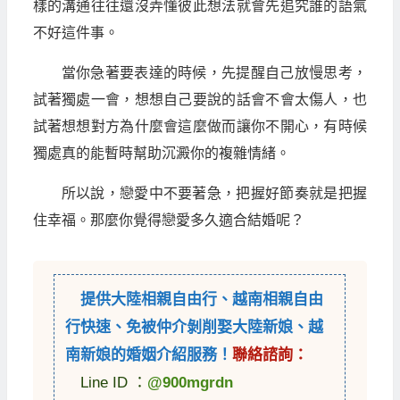
樣的溝通往往還沒弄懂彼此想法就會先追究誰的語氣
不好這件事。
當你急著要表達的時候，先提醒自己放慢思考，
試著獨處一會，想想自己要說的話會不會太傷人，也
試著想想對方為什麼會這麼做而讓你不開心，有時候
獨處真的能暫時幫助沉澱你的複雜情緒。
所以說，戀愛中不要著急，把握好節奏就是把握
住幸福。那麼你覺得戀愛多久適合結婚呢？
提供
大陸相親自由行
、
越南相親自由
行
快速、免被仲介剝削娶大陸新娘、越
南新娘的婚姻介紹服務！
聯絡諮詢：
Line ID ：
@900mgrdn