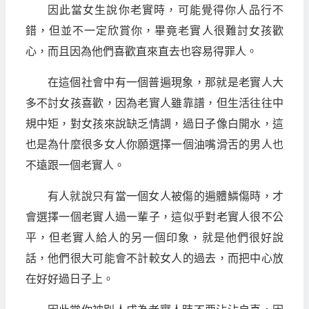
因此當女生說你老實時，可能覺得你人品行不
錯，但並不一定欣賞你，畢竟老實人很難討女孩歡
心，而且因為他們喜歡直來直去也容易得罪人。
在這個社會中有一個普遍現象，那就是老實人大
多不討女孩喜歡，因為老實人雖靠譜，但生活往往中
規中矩，對女孩來說缺乏情調，過日子像白開水，這
也是為什麼很多女人你願選擇一個油嘴滑舌的男人也
不遠跟一個老實人。
有人就說只有當一個女人被傷的遍體鱗傷時，才
會選擇一個老實人過一輩子，這似乎對老實人很不公
平，但老實人給人的另一個印象，就是他們很好說
話，他們很大可能會不計較女人的過去，而把中心放
在好好過日子上。