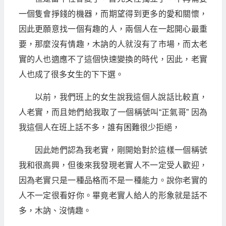
一個隻會掙錢的機器，而期望得到更多的愛和關懷，
因此更願意找一個有趣的人，兩個人在一起開心最重
要，那麼沒有情趣，木訥的人就沒有了市場，而太老
實的人也適應不了這個快速變換的時代，因此，老實
人也成了很多女生的下下選。
以前，我們班上的女生說我這個人說話比較直，
人老實，而且她們給我取了一個稱號叫“正氣哥” 因為
我這個人在班上話不多，誰有困難很少拒絕，
因此她們認為我老實，剛開始對於這樣一個稱號
我和很高興，但後來我發現老實人不一定受人歡迎，
因為老實只是一種品格而不是一種能力。說你老實的
人不一定很看好你。畢竟老實人給人的形象就是話不
多，木訥、沒情趣。