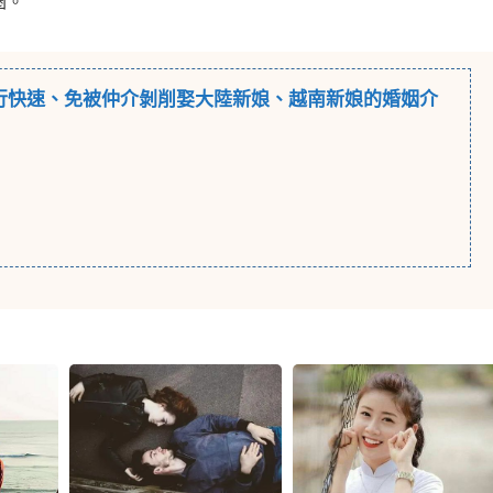
圈。
行
快速、免被仲介剝削娶大陸新娘、越南新娘的婚姻介