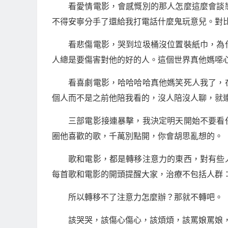
看愛情電影，會感慨別的那人怎麼這麼會談
不得安寧分手了還給我打電話什麼鬼玩意兒。對
看悲傷電影，哭到垃圾桶沒位置裝紙巾，為
人總是要傷害對他的好的人。這個世界真他媽噁
看喜劇電影，哈哈哈哈真他媽笑死人我了，
個人而不是之前他陪我看的，沒人陪沒人聊，就
三部電影接連暴擊，我決定明天開始不要看
圈他喜歡的歌，千萬別點開，你會胡思亂想的。
歌和電影，都是轉移注意力的東西，對有些
每首歌和電影的開頭提醒大家，治療不包括人群
所以轉移不了注意力怎麼辦？那就不轉吧。
該哭哭，該傷心傷心，該煩煩，該罵娘罵娘