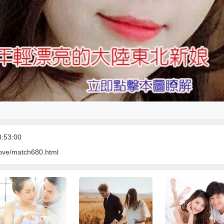
:53:00
love/match680.html