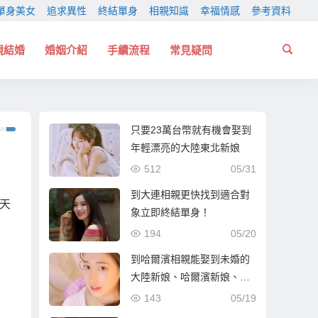
單身美女
追求異性
終結單身
相親知識
幸福情感
參考資料
親結婚
婚姻介紹
手續流程
常見疑問
只要23萬台幣就有機會娶到
年輕漂亮的大陸東北新娘
512
05/31
到大連相親更快找到適合對
明天
象立即終結單身！
194
05/20
到哈爾濱相親能娶到未婚的
大陸新娘、哈爾濱新娘、東
北新娘嗎？
143
05/19