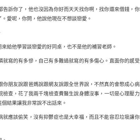
都告訴你了，他也沒因為你好而天天找你啊，找你還來借錢，你
了。愛呢，你問，他說他現在不想談戀愛。
。
用來給他學習談戀愛的好同桌，也不是他的補習老師。
憐就寫的有多慘，自己有多難過就寫的有多傷心。直面你的感受
跟你朋友說跟爸媽說跟網友說跟全世界說，不然真的會憋成心病
院檢查，花了我兩千塊檢查費醫生說身體沒事，一切是心理壓力
這個結果讓我非常說不出話來。
病就應該偷笑，沒有抑鬱症也是大幸福，而且不能容忍垃圾讓你