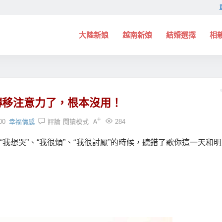
大陸新娘
越南新娘
結婚選擇
相
！
轉移注意力了，根本沒用！
00
幸福情感
評論
閱讀模式
284
“我想哭”、“我很煩”、“我很討厭”的時候，聽錯了歌你這一天和
，