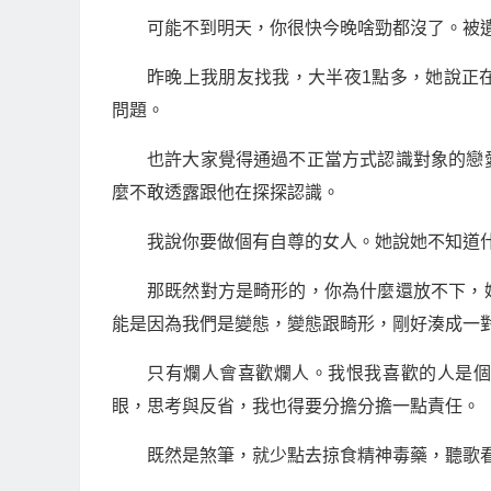
可能不到明天，你很快今晚啥勁都沒了。被
昨晚上我朋友找我，大半夜1點多，她說正
問題。
也許大家覺得通過不正當方式認識對象的戀
麼不敢透露跟他在探探認識。
我說你要做個有自尊的女人。她說她不知道
那既然對方是畸形的，你為什麼還放不下，
能是因為我們是變態，變態跟畸形，剛好湊成一
只有爛人會喜歡爛人。我恨我喜歡的人是
眼，思考與反省，我也得要分擔分擔一點責任。
既然是煞筆，就少點去掠食精神毒藥，聽歌