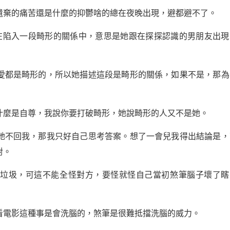
遺棄的痛苦還是什麼的抑鬱啥的總在夜晚出現，避都避不了。
在陷入一段畸形的關係中，意思是她跟在探探認識的男朋友出現
愛都是畸形的，所以她描述這段是畸形的關係，如果不是，那為
什麼是自尊，我說你要打破畸形，她說畸形的人又不是她。
她不回我，那我只好自己思考答案。想了一會兒我得出結論是，
對。
個垃圾，可這不能全怪對方，要怪就怪自己當初煞筆腦子壞了瞎
看電影這種事是會洗腦的，煞筆是很難抵擋洗腦的威力。