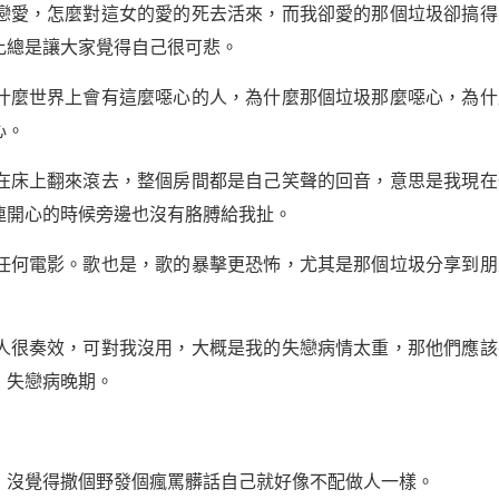
戀愛，怎麼對這女的愛的死去活來，而我卻愛的那個垃圾卻搞得
比總是讓大家覺得自己很可悲。
什麼世界上會有這麼噁心的人，為什麼那個垃圾那麼噁心，為什
心。
在床上翻來滾去，整個房間都是自己笑聲的回音，意思是我現在
連開心的時候旁邊也沒有胳膊給我扯。
任何電影。歌也是，歌的暴擊更恐怖，尤其是那個垃圾分享到朋
人很奏效，可對我沒用，大概是我的失戀病情太重，那他們應該
：失戀病晚期。
，沒覺得撒個野發個瘋罵髒話自己就好像不配做人一樣。