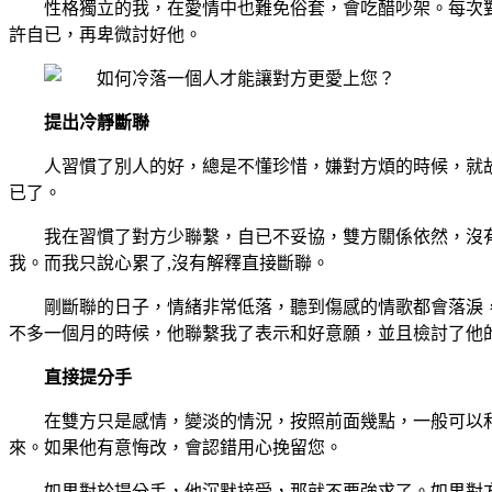
性格獨立的我，在愛情中也難免俗套，會吃醋吵架。每次
許自已，再卑微討好他。
提出冷靜斷聯
人習慣了別人的好，總是不懂珍惜，嫌對方煩的時候，就
已了。
我在習慣了對方少聯繫，自已不妥協，雙方關係依然，沒
我。而我只說心累了,沒有解釋直接斷聯。
剛斷聯的日子，情緒非常低落，聽到傷感的情歌都會落淚
不多一個月的時候，他聯繫我了表示和好意願，並且檢討了他
直接提分手
在雙方只是感情，變淡的情況，按照前面幾點，一般可以
來。如果他有意悔改，會認錯用心挽留您。
如果對於提分手，他沉默接受，那就不要強求了。如果對