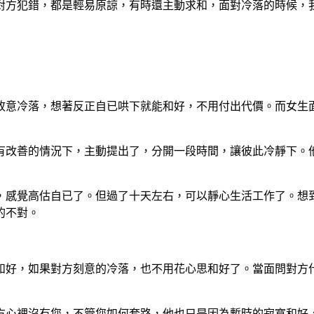
對方犯錯，都是輕易原諒，有時還主動求和，面對冷落的時候，
故意冷落，想著反正自已哄下就能和好，不用付出代價。而女生
有改善的情況下，主動提出了，分開一段時間，讓彼此冷靜下。
，感覺高估自已了。但過了十天左右，可以靜心生活工作了。想
的不對。
和好，如果對方刻意的冷落，也不用花心思和好了。當面問對方
方心裡沒有您，不管您如何套路，他也只是因為暫時的寂寞和好