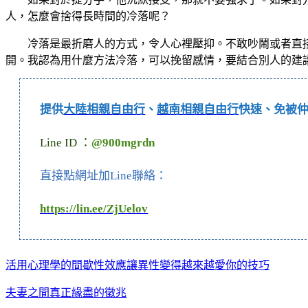
人，怎麼會捨得長時間的冷落呢？
冷落是最折磨人的方式，令人心裡壓抑。不敢吵鬧或者直
開。我認為用什麼方法冷落，可以挽留感情，要結合別人的建
提供
大陸相親自由行
、
越南相親自由行
快速、免被
Line ID ：
@900mgrdn
直接點網址加Line聯絡：
https://lin.ee/ZjUelov
活用心理學的間歇性效應讓異性變得越來越愛你的技巧
夫妻之間真正緣盡的徵兆