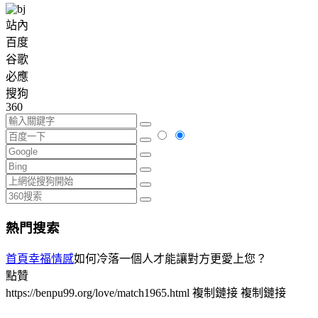
站內
百度
谷歌
必應
搜狗
360
熱門搜索
首頁
幸福情感
如何冷落一個人才能讓對方更愛上您？
點贊
https://benpu99.org/love/match1965.html
複制鏈接
複制鏈接