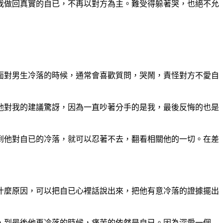
我做回真實的自已，不再以對方為主。難受得躲著哭，也絕不允
面對男生冷落的時候，通常會喜歡質問，哭鬧，責怪對方不愛自
他對我的建議驚訝，因為一直吵著分手的是我，最後反悔的也是
到他對自已的冷落，就可以忍著不去，翻看相關他的一切。在差
什麼原因，可以把自已心裡話說出來，把他有意冷落的證據擺出
，到最後他再冷落的時候，痛苦的依然是自已。因為深愛一個