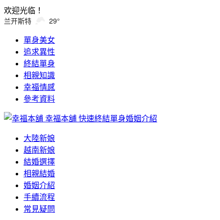
欢迎光临！
兰开斯特
29°
單身美女
追求異性
終結單身
相親知識
幸福情感
參考資料
幸福本舖
快速終結單身婚姻介紹
大陸新娘
越南新娘
結婚選擇
相親結婚
婚姻介紹
手續流程
常見疑問