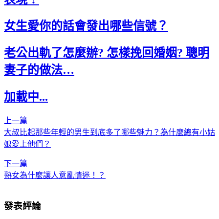
女生愛你的話會發出哪些信號？
老公出軌了怎麼辦? 怎樣挽回婚姻? 聰明
妻子的做法…
加載中...
上一篇
大叔比起那些年輕的男生到底多了哪些魅力？為什麼總有小姑
娘愛上他們？
下一篇
熟女為什麼讓人意亂情迷！？
發表評論