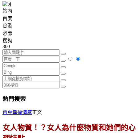
站內
百度
谷歌
必應
搜狗
360
熱門搜索
首頁
幸福情感
正文
女人物質！？女人為什麼物質和她們的心