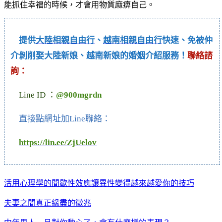
能抓住幸福的時候，才會用物質麻痹自己。
提供
大陸相親自由行
、
越南相親自由行
快速、免被仲
介剝削娶大陸新娘、越南新娘的婚姻介紹服務！
聯絡諮
詢：
Line ID ：
@900mgrdn
直接點網址加Line聯絡：
https://lin.ee/ZjUelov
活用心理學的間歇性效應讓異性變得越來越愛你的技巧
夫妻之間真正緣盡的徵兆