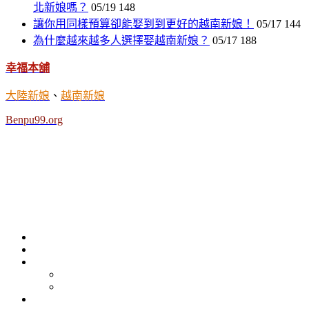
北新娘嗎？
05/19
148
讓你用同樣預算卻能娶到到更好的越南新娘！
05/17
144
為什麼越來越多人選擇娶越南新娘？
05/17
188
幸福本舖
大陸新娘
、
越南新娘
Benpu99.org