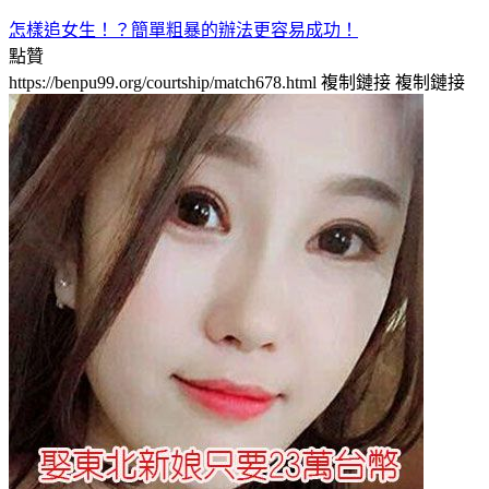
怎樣追女生！？簡單粗暴的辦法更容易成功！
點贊
https://benpu99.org/courtship/match678.html
複制鏈接
複制鏈接