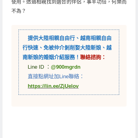
使用。透過相親找到適合的伴侶，事半功倍，何樂而
不為？
提供
大陸相親自由行
、
越南相親自由
行
快速、免被仲介剝削娶大陸新娘、越
南新娘的婚姻介紹服務！
聯絡諮詢：
Line ID ：
@900mgrdn
直接點網址加Line聯絡：
https://lin.ee/ZjUelov