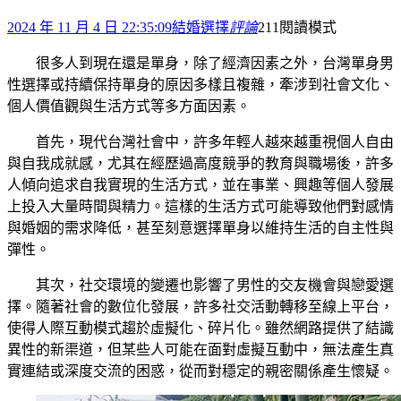
2024 年 11 月 4 日 22:35:09
結婚選擇
評論
211
閱讀模式
很多人到現在還是單身，除了經濟因素之外，台灣單身男
性選擇或持續保持單身的原因多樣且複雜，牽涉到社會文化、
個人價值觀與生活方式等多方面因素。
首先，現代台灣社會中，許多年輕人越來越重視個人自由
與自我成就感，尤其在經歷過高度競爭的教育與職場後，許多
人傾向追求自我實現的生活方式，並在事業、興趣等個人發展
上投入大量時間與精力。這樣的生活方式可能導致他們對感情
與婚姻的需求降低，甚至刻意選擇單身以維持生活的自主性與
彈性。
其次，社交環境的變遷也影響了男性的交友機會與戀愛選
擇。隨著社會的數位化發展，許多社交活動轉移至線上平台，
使得人際互動模式趨於虛擬化、碎片化。雖然網路提供了結識
異性的新渠道，但某些人可能在面對虛擬互動中，無法產生真
實連結或深度交流的困惑，從而對穩定的親密關係產生懷疑。