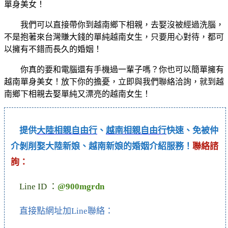
單身美女！
我們可以直接帶你到越南鄉下相親，去娶沒被經過洗腦，
不是抱著來台灣賺大錢的單純越南女生，只要用心對待，都可
以擁有不錯而長久的婚姻！
你真的要和電腦還有手機過一輩子嗎？你也可以簡單擁有
越南單身美女！放下你的擔憂，立即與我們聯絡洽詢，就到越
南鄉下相親去娶單純又漂亮的越南女生！
提供
大陸相親自由行
、
越南相親自由行
快速、免被仲
介剝削娶大陸新娘、越南新娘的婚姻介紹服務！
聯絡諮
詢：
Line ID ：
@900mgrdn
直接點網址加Line聯絡：