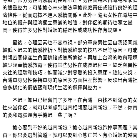
導致了部分男性對感情的畏縮心理。男性面臨來自職場和家庭
的雙重壓力，可能擔心未來無法承擔家庭責任或維持良好的經
濟條件，從而選擇不進入感情關係。此外，隨著女性在職場中
地位的提升與經濟獨立意識的增強，對伴侶的期待也隨之變
高，使得許多男性對婚姻的穩定性或成功性存有疑慮。
最後，心理因素也不容忽視。部分單身男性因自我認同感
較低、過去的情感挫折、對情感維繫的技巧不足等原因，可能
對親密關係產生負面情緒或無所適從。再加上台灣的教育環境
較少涵蓋情感教育，使得某些男性在成長過程中，缺乏與異性
交往的經驗和技巧，進而減少對戀愛的投入意願。總結來說，
台灣單身男性保持單身的原因多方面相互影響，反映出台灣社
會多樣化的價值觀和現代生活的選擇與壓力。
不過，如果已經奮鬥了多年，在台灣一直找不到滿意的女
性來當伴侶，就可以考慮到越南相親娶越南新娘；不然，你真
的要和電腦還有手機過一輩子嗎？
擔心娶到不好的越南新娘？擔心越南新娘跑掉等問題？其
實，你只要選對管道，就可以娶到心態正常、有心婚姻的越南