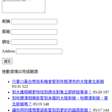
昵稱
郵箱
網址
Address
提交
拖動滑塊以完成驗證
只要23萬台幣就有機會娶到年輕漂亮的大陸東北新娘
05/31
522
到大連相親更快找到適合對象立即終結單身！
05/20
197
到哈爾濱相親能娶到未婚的大陸新娘、哈爾濱新娘、東
北新娘嗎？
05/19
148
讓你用同樣預算卻能娶到到更好的越南新娘！
05/17
144