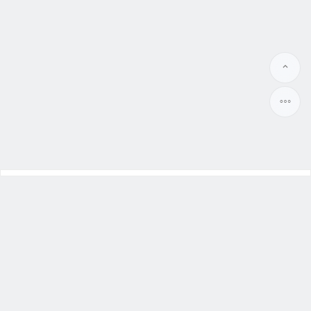
幸福本舖
大陸新娘
、
越南新娘
Benpu99.org