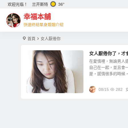
兰开斯特
36°
欢迎光临！
幸福本舖
快速終結單身婚姻介紹
首頁
女人厭倦你
女人厭倦你了，才
在愛情裡，無論男人
自己在一起，並且會
是，感情很多的時候，隨
08/15
282