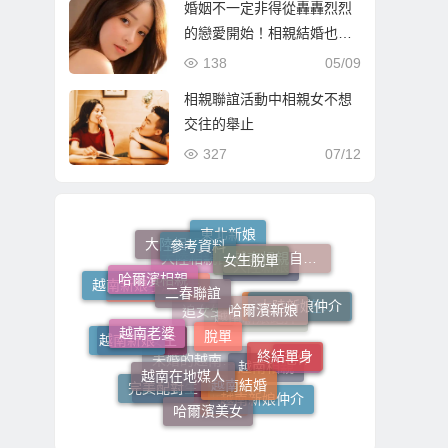
婚姻不一定非得從轟轟烈烈
的戀愛開始！相親結婚也是
個好選擇！
138
05/09
相親聯誼活動中相親女不想
交往的舉止
327
07/12
東北新娘
參考資料
大陸相親
女生脫單
越南相親自由行
哈爾濱相親
大陸相親自由行
大陸新娘
二春聯誼
越南新娘手續
哈爾濱新娘
越南漂亮女生
大陸新娘仲介
越南新娘在地直營
脫單
越南老婆
追女生
越南新娘跑掉
越南新娘
終結單身
怎樣追女生
老伴
越南在地媒人
越南結婚
未婚的越南新娘
越南相親
完美配對
越南女生
越南新娘仲介
哈爾濱美女
相親