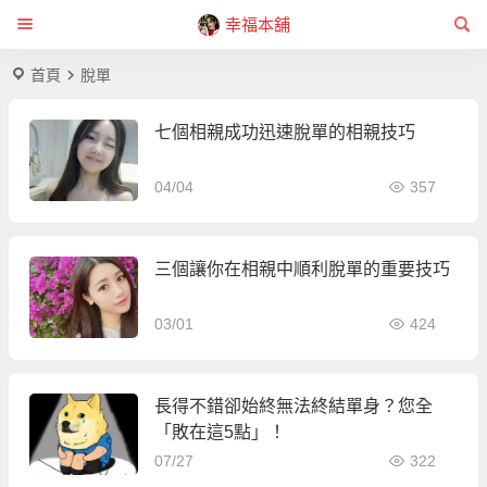
幸福本舖
首頁
脫單
七個相親成功迅速脫單的相親技巧
04/04
357
三個讓你在相親中順利脫單的重要技巧
03/01
424
長得不錯卻始終無法終結單身？您全
「敗在這5點」！
07/27
322