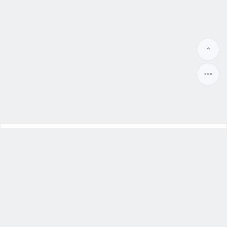
幸福本舖
大陸新娘
、
越南新娘
Benpu99.org