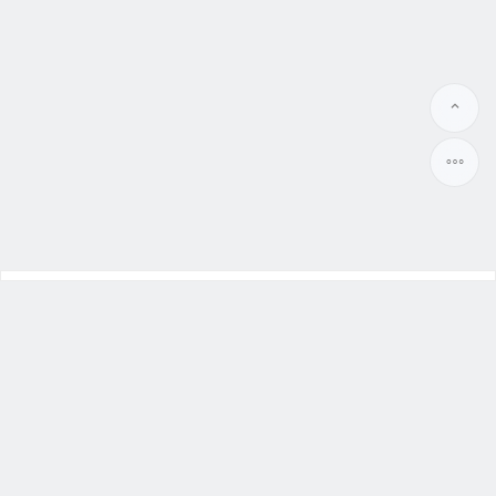
幸福本舖
大陸新娘
、
越南新娘
Benpu99.org