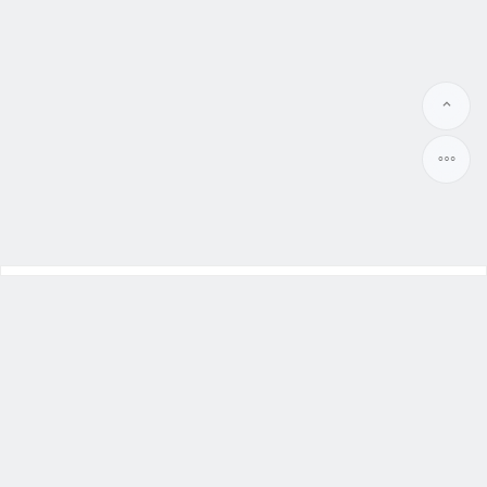
幸福本舖
大陸新娘
、
越南新娘
Benpu99.org