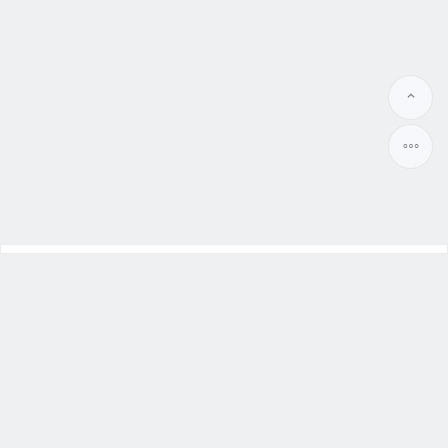
幸福本舖
大陸新娘
、
越南新娘
Benpu99.org