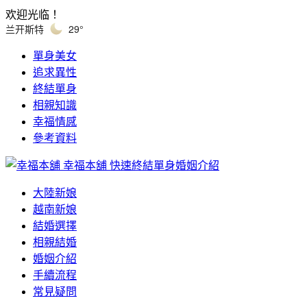
欢迎光临！
兰开斯特
29°
單身美女
追求異性
終結單身
相親知識
幸福情感
參考資料
幸福本舖
快速終結單身婚姻介紹
大陸新娘
越南新娘
結婚選擇
相親結婚
婚姻介紹
手續流程
常見疑問