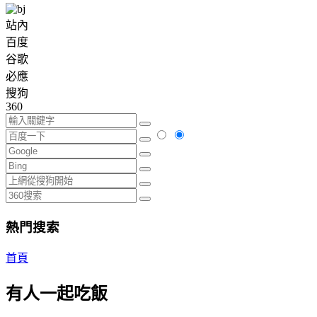
站內
百度
谷歌
必應
搜狗
360
熱門搜索
首頁
有人一起吃飯