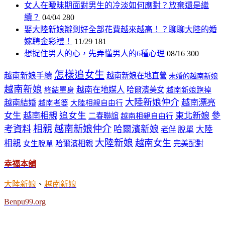
女人在曖昧期面對男生的冷淡如何應對？放棄還是繼
續？
04/04
280
娶大陸新娘辦到好全部花費越來越高！？聊聊大陸的婚
嫁聘金彩禮！
11/29
181
想捉住男人的心，先弄懂男人的6種心理
08/16
300
怎樣追女生
越南新娘手續
越南新娘在地直營
未婚的越南新娘
越南新娘
越南在地媒人
哈爾濱美女
終結單身
越南新娘跑掉
大陸新娘仲介
越南漂亮
越南結婚
越南老婆
大陸相親自由行
追女生
參
女生
越南相親
東北新娘
二春聯誼
越南相親自由行
相親
越南新娘仲介
考資料
哈爾濱新娘
大陸
老伴
脫單
大陸新娘
越南女生
相親
哈爾濱相親
完美配對
女生脫單
幸福本舖
大陸新娘
、
越南新娘
Benpu99.org