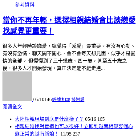
參考資料
當你不再年輕，選擇相親結婚會比談戀愛
找感覺更重要！
很多人年輕時談戀愛，總覺得「感覺」最重要。有沒有心動、
有沒有激情、聊天開不開心、會不會每天想見面，似乎才是愛
情的全部。 但慢慢到了三十幾歲、四十歲，甚至五十歲之
後，很多人才開始發現，真正決定能不能走進...
05/10
146
評論
相親
談戀愛
閱讀全文
大陸相親現場到底是什麼樣子？
05/16
165
相親結婚找對管道也可以很好！立即到越南相親娶個心
態正常的越南新娘！
11/05
237