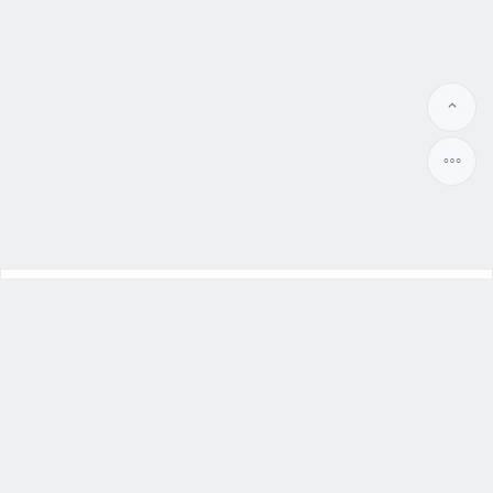
幸福本舖
大陸新娘
、
越南新娘
Benpu99.org