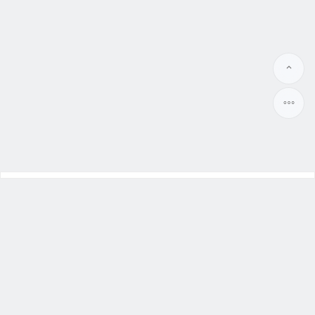
幸福本舖
大陸新娘
、
越南新娘
Benpu99.org