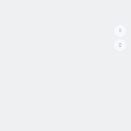
幸福本舖
大陸新娘
、
越南新娘